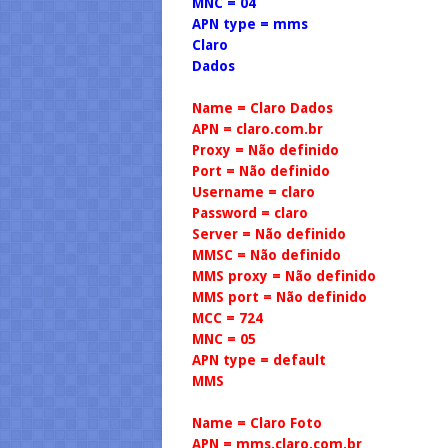
MNC = 04
APN type = mms
Claro
Dados
Name = Claro Dados
APN = claro.com.br
Proxy = Não definido
Port = Não definido
Username = claro
Password = claro
Server = Não definido
MMSC = Não definido
MMS proxy = Não definido
MMS port = Não definido
MCC = 724
MNC = 05
APN type = default
MMS
Name = Claro Foto
APN = mms.claro.com.br