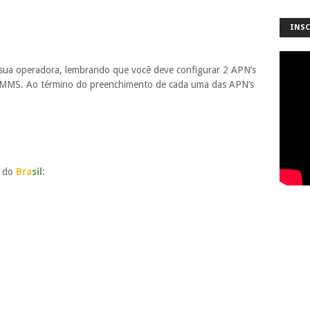
INSC
sua operadora, lembrando que você deve configurar 2 APN’s
a MMS. Ao término do preenchimento de cada uma das APN’s
r do
Bra
sil
: