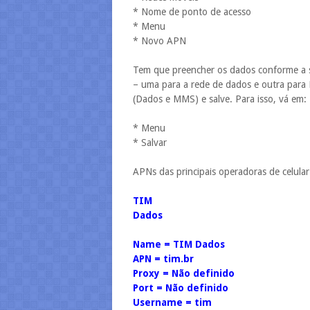
* Nome de ponto de acesso
* Menu
* Novo APN
Tem que preencher os dados conforme a 
– uma para a rede de dados e outra par
(Dados e MMS) e salve. Para isso, vá em:
* Menu
* Salvar
APNs das principais operadoras de celula
TIM
Dados
Name = TIM Dados
APN = tim.br
Proxy = Não definido
Port = Não definido
Username = tim