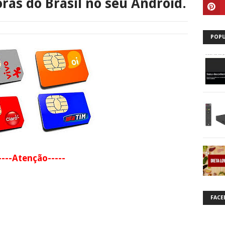
as do Brasil no seu Android.
POPU
----Atenção-----
FACE