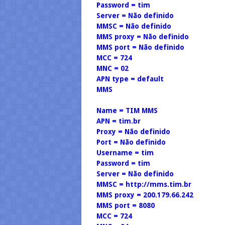
Password = tim
Server = Não definido
MMSC = Não definido
MMS proxy = Não definido
MMS port = Não definido
MCC = 724
MNC = 02
APN type = default
MMS
Name = TIM MMS
APN = tim.br
Proxy = Não definido
Port = Não definido
Username = tim
Password = tim
Server = Não definido
MMSC = http://mms.tim.br
MMS proxy = 200.179.66.242
MMS port = 8080
MCC = 724