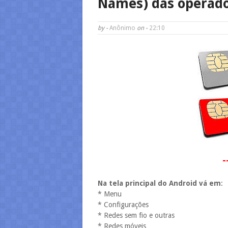
Names) das operador
by -
Anônimo
on -
22:10
-
Na tela principal do Android vá em
:
* Menu
* Configurações
* Redes sem fio e outras
* Redes móveis