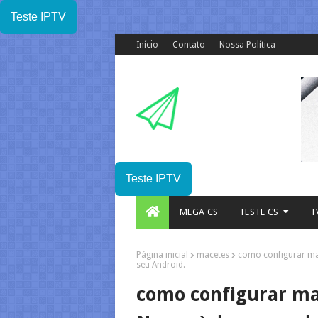
Teste IPTV
Início
Contato
Nossa Política
Teste IPTV
MEGA CS
TESTE CS
T
Página inicial
macetes
como configurar ma
seu Android.
como configurar ma