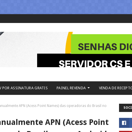
V POR ASSINATURA GRATIS
PAINEL REVENDA
VENDA DE RECEPT
nualmente APN (Acess Point Names) das operadoras do Brasil no
SOCI
nualmente APN (Acess Point