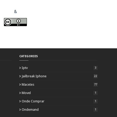
&
CATEGORIES
Iptv
3
Jailbreak Iphone
22
Macetes
77
Movel
1
Onde Comprar
1
Ondemand
1