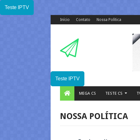
Teste IPTV
Início
Contato
Nossa Política
Teste IPTV
MEGA CS
TESTE CS
T
NOSSA POLÍTICA