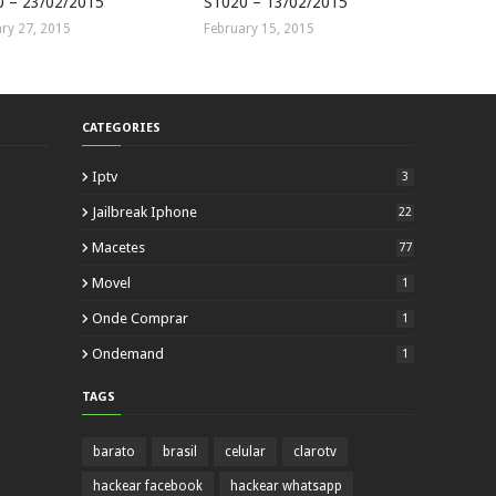
0 – 23/02/2015
S1020 – 13/02/2015
ry 27, 2015
February 15, 2015
CATEGORIES
Iptv
3
Jailbreak Iphone
22
Macetes
77
Movel
1
Onde Comprar
1
Ondemand
1
TAGS
barato
brasil
celular
clarotv
hackear facebook
hackear whatsapp