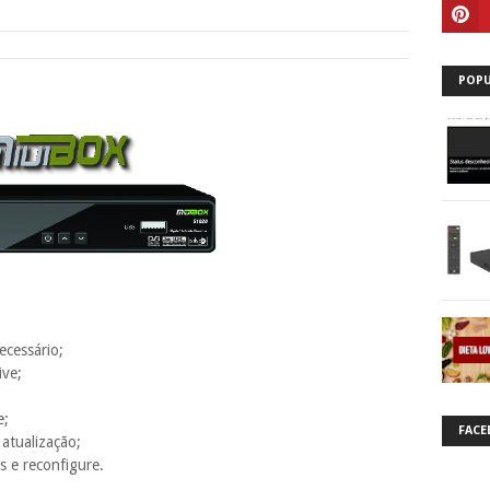
POPU
ecessário;
ive;
e;
FACE
 atualização;
s e reconfigure.