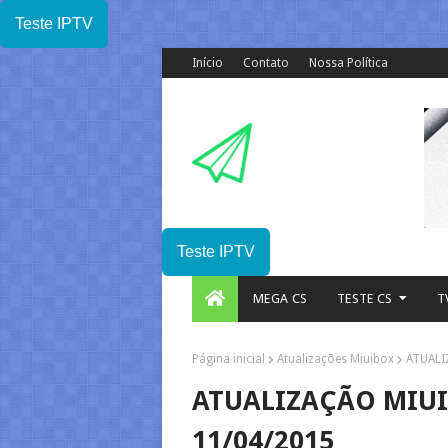
Teste IPTV
Início
Contato
Nossa Política
Teste IPTV
MEGA CS
TESTE CS
T
Página inicial
Atualizações Miuibox
ATUALI
ATUALIZAÇÃO MIUIB
11/04/2015