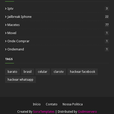
Iptv
3
Jailbreak Iphone
22
Macetes
77
Movel
1
Onde Comprar
1
Ondemand
1
TAGS
barato
brasil
celular
clarotv
hackear facebook
hackear whatsapp
Início
Contato
Nossa Politica
Created By
SoraTemplates
| Distributed by
Gsdmservero