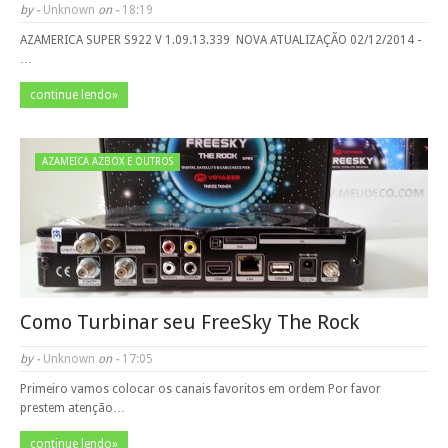
by -
Unknown
on -
18:19
AZAMERICA SUPER S922 V 1.09.13.339 ­ NOVA ATUALIZAÇÃO 02/12/2014 ­
…
continue lendo»
AZAMEICA AZBOX E OUTROS
Como Turbinar seu FreeSky The Rock
by -
Unknown
on -
17:05
Primeiro vamos colocar os canais favoritos em ordem Por favor
prestem atenção…
continue lendo»