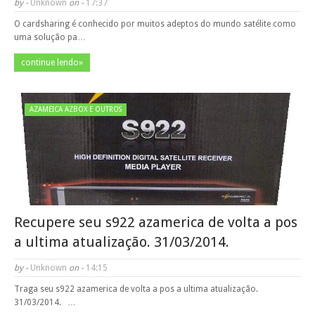
by -
Unknown
on -
17:37
O cardsharing é conhecido por muitos adeptos do mundo satélite como
uma solução pa…
continue lendo»
AZAMEICA AZBOX E OUTROS
Recupere seu s922 azamerica de volta a pos
a ultima atualização. 31/03/2014.
by -
Unknown
on -
14:15
Traga seu s922 azamerica de volta a pos a ultima atualização.
31/03/2014. …