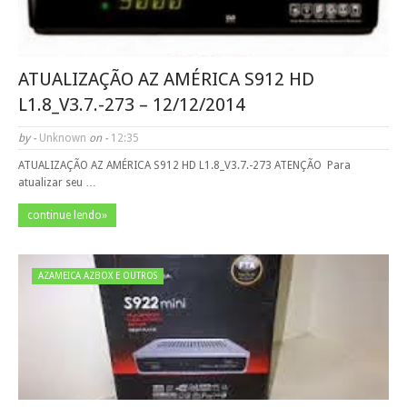
ATUALIZAÇÃO AZ AMÉRICA S912 HD
L1.8_V3.7.-273 – 12/12/2014
by -
Unknown
on -
12:35
ATUALIZAÇÃO AZ AMÉRICA S912 HD L1.8_V3.7.-273 ATENÇÃO ­ Para
atualizar seu …
continue lendo»
AZAMEICA AZBOX E OUTROS