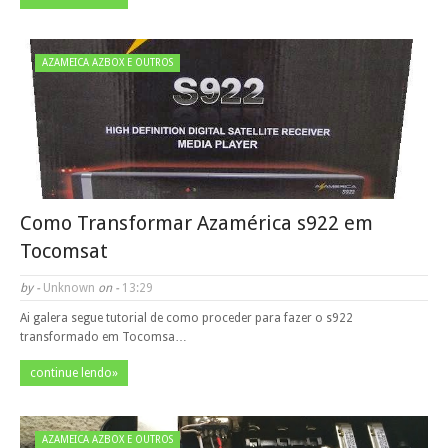
AZAMEICA AZBOX E OUTROS
Como Transformar Azamérica s922 em
Tocomsat
by -
Unknown
on -
13:29
Ai galera segue tutorial de como proceder para fazer o s922
transformado em Tocomsa…
continue lendo»
AZAMEICA AZBOX E OUTROS