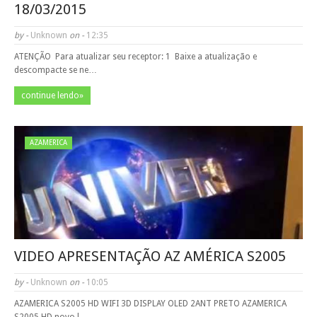
18/03/2015
by -
Unknown
on -
12:35
ATENÇÃO ­ Para atualizar seu receptor: 1 ­ Baixe a atualização e
descompacte se ne…
continue lendo»
AZAMERICA
VIDEO APRESENTAÇÃO AZ AMÉRICA S2005
by -
Unknown
on -
10:05
AZAMERICA S2005 HD WIFI 3D DISPLAY OLED 2ANT PRETO AZAMERICA