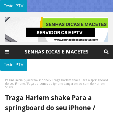
Teste IPTV
SENHAS DICAS E MACETES
Teste IPTV
Página inicial
jailbreak iphone
Traga Harlem shake Para a springboard
do seu iPhone / Faça os icones do iphone dançarem ao som do Harlem
Shake
Traga Harlem shake Para a
springboard do seu iPhone /