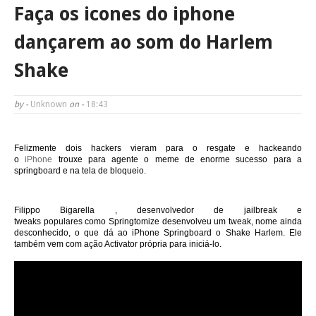
Faça os icones do iphone
dançarem ao som do Harlem
Shake
by -
Unknown
on -
18:43
Felizmente dois hackers vieram para o resgate e hackeando
o
iPhone
trouxe para agente o meme de enorme sucesso para a
springboard e na tela de bloqueio.
Filippo Bigarella
, desenvolvedor de jailbreak e
tweaks
populares
como
Springtomize
desenvolveu um tweak, nome ainda
desconhecido, o que dá ao iPhone Springboard o Shake Harlem.
Ele
também vem com ação Activator própria para iniciá-lo.