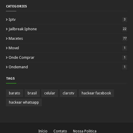
CATEGORIES
Iptv
3
Jailbreak Iphone
22
Macetes
77
Movel
1
Onde Comprar
1
Ondemand
1
TAGS
barato
brasil
celular
clarotv
hackear facebook
hackear whatsapp
Início
Contato
Nossa Politica