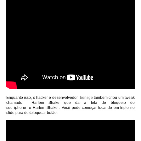
Enquanto isso, o hacker e desenvolvedor
bensge
também criou um tweak
chamado Harlem Shake que dá a tela de bloqueio do
seu iphone
o
Harlem
Shake .
Você pode começar tocando em triplo no
slide para desbloquear botão.