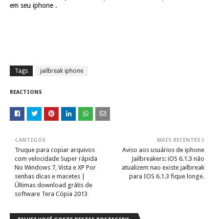
em seu iphone
.
Tags
jailbreak iphone
REACTIONS
ANTIGOS
MAIS RECENTES
Truque para copiar arquivos
Aviso aos usuários de iphone
com velocidade Super rápida
Jailbreakers: iOS 6.1.3 não
No Windows 7, Vista e XP Por
atualizem nao existe jailbreak
senhas dicas e macetes |
para IOS 6.1.3 fique longe.
Últimas download grátis de
software Tera Cópia 2013