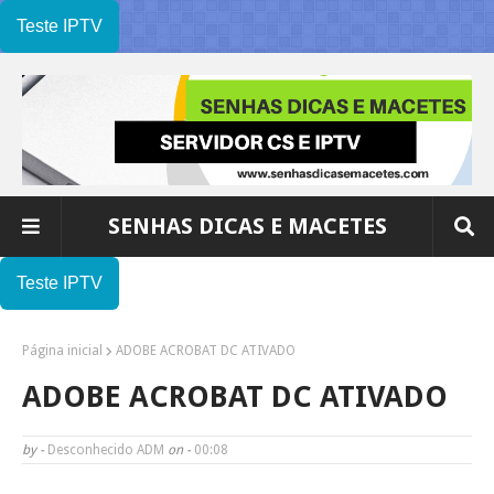
Teste IPTV
SENHAS DICAS E MACETES
Teste IPTV
Página inicial
ADOBE ACROBAT DC ATIVADO
ADOBE ACROBAT DC ATIVADO
by -
Desconhecido ADM
on -
00:08