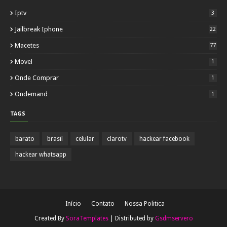
Iptv
3
Jailbreak Iphone
22
Macetes
77
Movel
1
Onde Comprar
1
Ondemand
1
TAGS
barato
brasil
celular
clarotv
hackear facebook
hackear whatsapp
Início
Contato
Nossa Politica
Created By
SoraTemplates
| Distributed by
Gsdmservero