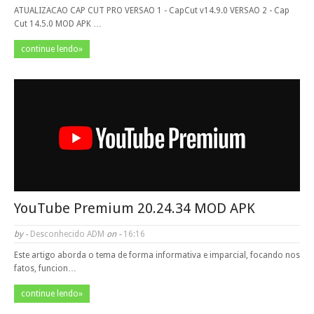
ATUALIZACAO CAP CUT PRO VERSAO 1 - CapCut v14.9.0 VERSAO 2 - Cap
Cut 14.5.0 MOD APK …
continue lendo»
YouTube Premium 20.24.34 MOD APK
by -
Desconhecido ADM
on -
16:16
Este artigo aborda o tema de forma informativa e imparcial, focando nos
fatos, funcion…
continue lendo»