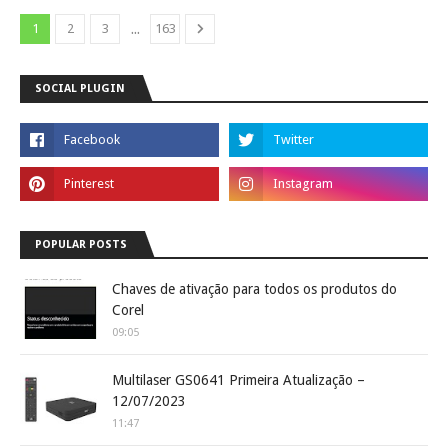
...
1
2
3
163
SOCIAL PLUGIN
POPULAR POSTS
Chaves de ativação para todos os produtos do
Corel
09:05
Multilaser GS0641 Primeira Atualização –
12/07/2023
11:47