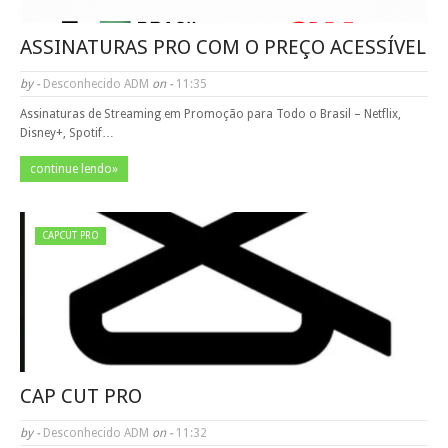
ASSINATURAS PRO COM O PREÇO ACESSÍVEL
by -
Desconhecido ADM
on -
11:35
Assinaturas de Streaming em Promoção para Todo o Brasil – Netflix,
Disney+, Spotif…
continue lendo»
CAPCUT PRO
CAP CUT PRO
by -
Desconhecido ADM
on -
11:32