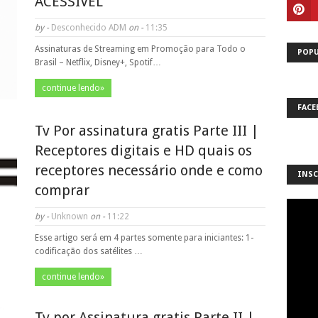
ACESSÍVEL
by -
Desconhecido ADM
on -
11:35
Assinaturas de Streaming em Promoção para Todo o
POPU
Brasil – Netflix, Disney+, Spotif…
continue lendo»
FACE
Tv Por assinatura gratis Parte III |
Receptores digitais e HD quais os
receptores necessário onde e como
INSC
comprar
by -
Unknown
on -
11:22
Esse artigo será em 4 partes somente para iniciantes: 1-
codificação dos satélites …
continue lendo»
Tv por Assinatura gratis Parte II |