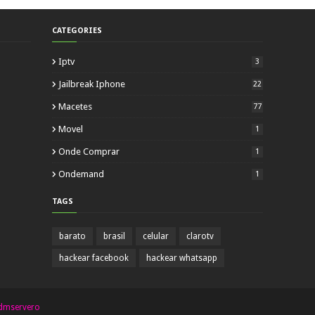
CATEGORIES
Iptv
3
Jailbreak Iphone
22
Macetes
77
Movel
1
Onde Comprar
1
Ondemand
1
TAGS
barato
brasil
celular
clarotv
hackear facebook
hackear whatsapp
dmservero