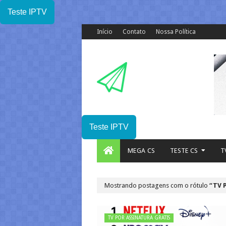
Teste IPTV
Início
Contato
Nossa Política
Teste IPTV
MEGA CS
TESTE CS
T
Mostrando postagens com o rótulo
TV 
TV POR ASSINATURA GRATIS