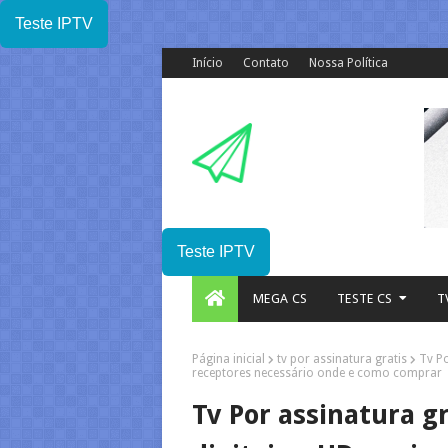
Teste IPTV
Início
Contato
Nossa Política
Teste IPTV
MEGA CS
TESTE CS
T
Página inicial
tv por assinatura gratis
Tv Po
receptores necessário onde e como comprar
Tv Por assinatura gr