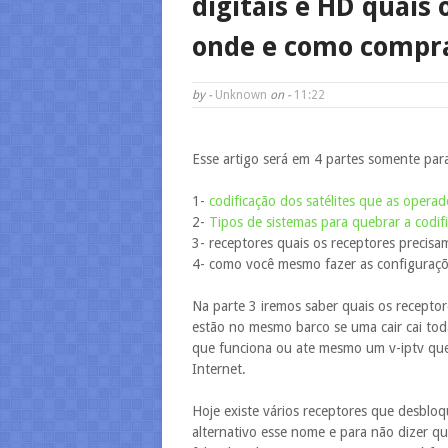
digitais e HD quais 
onde e como compr
by -
Unknown
on -
11:22
Esse artigo será em 4 partes somente para 
1-
codificação dos satélites que as opera
2-
Tipos de sistemas para quebrar a codif
3- receptores quais os receptores precis
4- como você mesmo fazer as configuraçõ
Na parte 3 iremos saber quais os recepto
estão no mesmo barco se uma cair cai to
que funciona ou ate mesmo um v-iptv que é
Internet.
Hoje existe vários receptores que desbloq
alternativo esse nome e para não dizer 