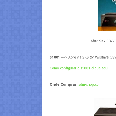
Abre SKY SD/
S1001
==> Abre via SKS (61W/istavel 58W 
Como configurar o s1001 clique aqui
Onde Comprar
sdm-shop.com