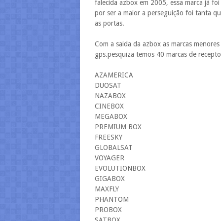
falecida azbox em 2005, essa marca já fo
por ser a maior a perseguição foi tanta 
as portas.
Com a saida da azbox as marcas menores
gps.pesquiza temos 40 marcas de receptor
AZAMERICA
DUOSAT
NAZABOX
CINEBOX
MEGABOX
PREMIUM BOX
FREESKY
GLOBALSAT
VOYAGER
EVOLUTIONBOX
GIGABOX
MAXFLY
PHANTOM
PROBOX
SATBOX