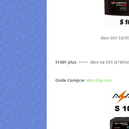
Abre SKY SD/
S1001 plus
===> Abre via SKS (61W/istav
Onde Comprar
sdm-shop.com