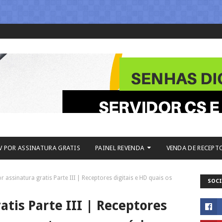
V POR ASSINATURA GRATIS
PAINEL REVENDA
VENDA DE RECEPT
r assinatura gratis Parte III | Receptores digitais e HD quais os
SOCI
atis Parte III | Receptores